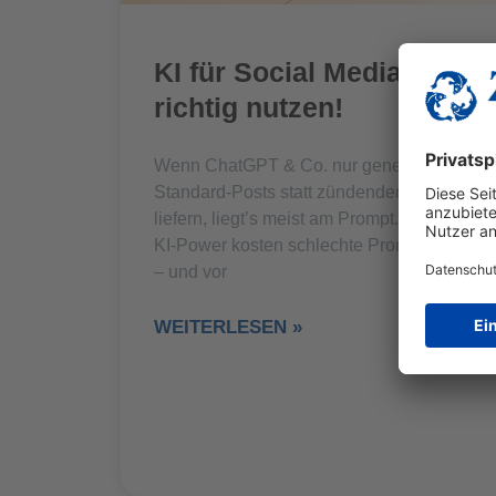
KI für Social Media
richtig nutzen!
Wenn ChatGPT & Co. nur generische
Standard-Posts statt zündender Ideen
liefern, liegt’s meist am Prompt. Trotz aller
KI-Power kosten schlechte Prompts Zeit
– und vor
WEITERLESEN »