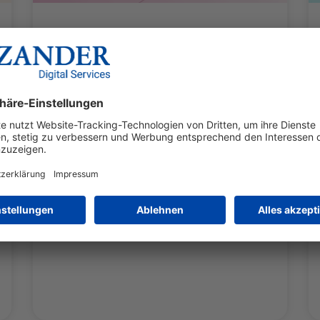
LinkedIn enthüllt: So
performen die Posts
wirklich
LinkedIn hat ein neues Analytics-Update
veröffentlicht, das drei spannende
Metriken liefert: Wer besucht nach
deinem Post dein Profil? Welche Inhalte
bringen dir neue Follower? Und
WEITERLESEN »