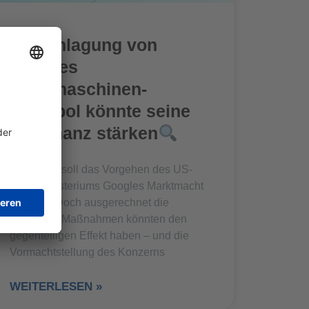
Zerschlagung von
Googles
Suchmaschinen-
Monopol könnte seine
Dominanz stärken
Eigentlich soll das Vorgehen des US-
Justizministeriums Googles Marktmacht
brechen. Doch ausgerechnet die
geplanten Maßnahmen könnten den
gegenteiligen Effekt haben – und die
Vormachtstellung des Konzerns
WEITERLESEN »