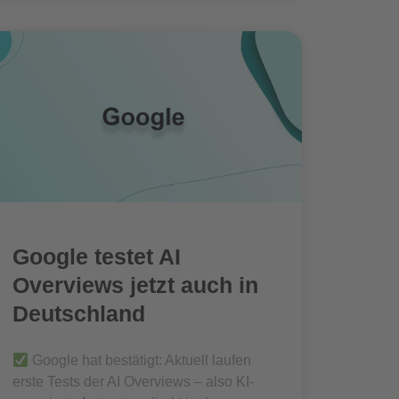
Google testet AI
Overviews jetzt auch in
Deutschland
Google hat bestätigt: Aktuell laufen
erste Tests der AI Overviews – also KI-