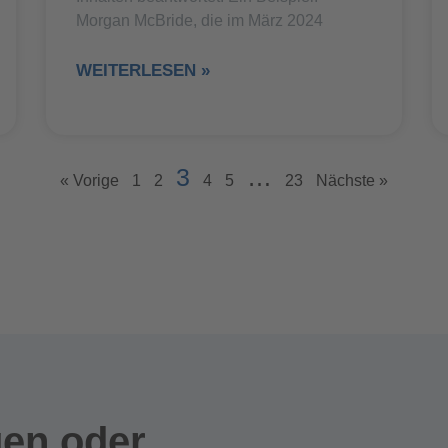
Morgan McBride, die im März 2024
WEITERLESEN »
3
…
« Vorige
1
2
4
5
23
Nächste »
gen oder