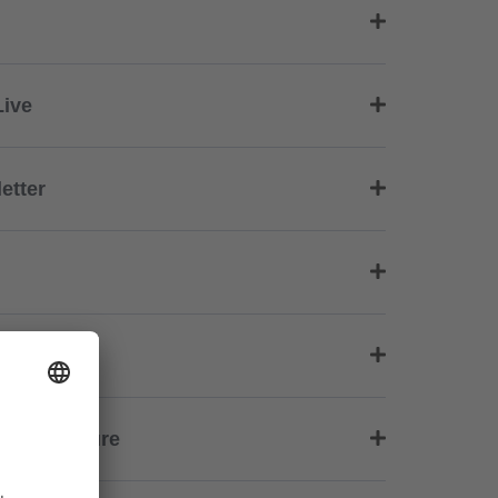
Live
etter
onsbroschüre