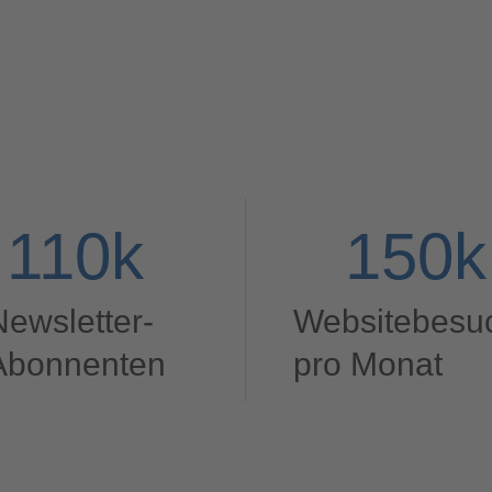
110
k
150
k
Newsletter-
Websitebesu
Abonnenten
pro Monat