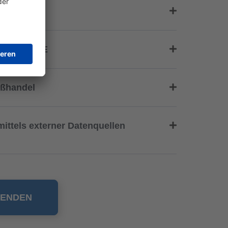
en
ER-GRUPPE
oßhandel
ittels externer Datenquellen
SENDEN