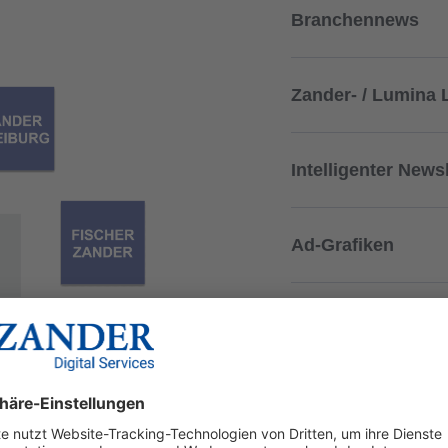
Branchennews
Zander- / Lumina 
Intelligenter Newsl
Ad-Grafiken
Markenseite
Printanzeige Akti