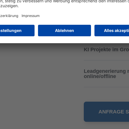
ZMART-Kampagn
B2C2B 2.0 ZAND
KI Projekte im Gr
Leadgenerierung m
online/offline
ANFRAGE 