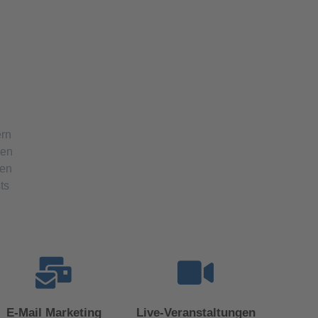
ern
den
den
ts
E-Mail Marketing
Live-Veranstaltungen