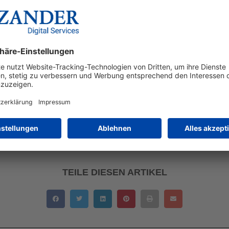
s die Hälfte der Teilnehmer sieht ein angemessenes Verhältnis 
nitor basiert auf einer Befragung von über 50 Teilnehmern, di
 Media und Video aufgeteilt wurden. Diese repräsentieren laut
iavolumens in Deutschland, darunter bekannte Unternehmen w
ung nicht repräsentativ, da es in Deutschland über 20.000 Marke
ind. Der Trendmonitor spiegelt daher primär die Perspektive d
ng im Jahr 2025?
Teilen Sie Ihre Gedanken gerne in den Kom
TEILE DIESEN ARTIKEL