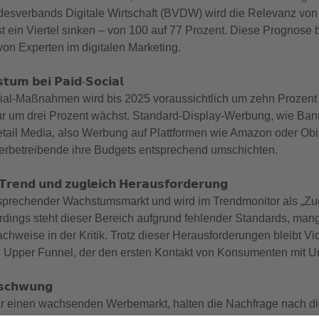
esverbands Digitale Wirtschaft (BVDW) wird die Relevanz vo
t ein Viertel sinken – von 100 auf 77 Prozent. Diese Prognose ba
on Experten im digitalen Marketing.
𝘁𝘂𝗺 𝗯𝗲𝗶 𝗣𝗮𝗶𝗱-𝗦𝗼𝗰𝗶𝗮𝗹
al-Maßnahmen wird bis 2025 voraussichtlich um zehn Prozent 
um drei Prozent wächst. Standard-Display-Werbung, wie Banner
Retail Media, also Werbung auf Plattformen wie Amazon oder Obi
erbetreibende ihre Budgets entsprechend umschichten.
𝗿𝗲𝗻𝗱 𝘂𝗻𝗱 𝘇𝘂𝗴𝗹𝗲𝗶𝗰𝗵 𝗛𝗲𝗿𝗮𝘂𝘀𝗳𝗼𝗿𝗱𝗲𝗿𝘂𝗻𝗴
ersprechender Wachstumsmarkt und wird im Trendmonitor als „Zug
erdings steht dieser Bereich aufgrund fehlender Standards, ma
hweise in der Kritik. Trotz dieser Herausforderungen bleibt V
n Upper Funnel, der den ersten Kontakt von Konsumenten mit U
𝘀𝗰𝗵𝘄𝘂𝗻𝗴
r einen wachsenden Werbemarkt, halten die Nachfrage nach dig