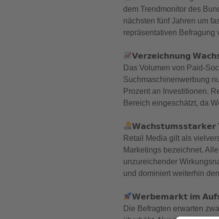
dem Trendmonitor des Bund
nächsten fünf Jahren um fas
repräsentativen Befragung v
𝗩𝗲𝗿𝘇𝗲𝗶𝗰𝗵𝗻𝘂𝗻𝗴 𝗪𝗮𝗰𝗵𝘀
Das Volumen von Paid-Soci
Suchmaschinenwerbung nur 
Prozent an Investitionen. 
Bereich eingeschätzt, da W
𝗪𝗮𝗰𝗵𝘀𝘁𝘂𝗺𝘀𝘀𝘁𝗮𝗿𝗸𝗲𝗿 
Retail Media gilt als vielv
Marketings bezeichnet. All
unzureichender Wirkungsnac
und dominiert weiterhin de
𝗪𝗲𝗿𝗯𝗲𝗺𝗮𝗿𝗸𝘁 𝗶𝗺 𝗔𝘂𝗳
Die Befragten erwarten zwa