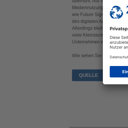
überhöht. Nur etwas mehr al
Mediennutzung. Der Trendmo
wie Future Signals, Retail
des digitalen Agentur-Med
Allerdings bleibt die Erheb
viele Kleinstunternehmen s
Unternehmen wider.
Wie sehen Sie das Marketi
QUELLE