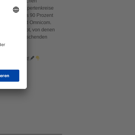
zur tatsächlichen
e in sechs Expertenkreise
 BVDW mehr als 90 Prozent
ie GroupM und Omnicom.
tingfirmen gibt, von denen
er marktbeherrschenden
mentaren mit!