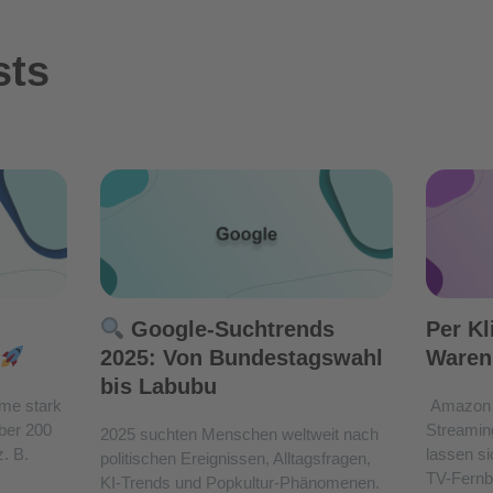
sts
Google-Suchtrends
Per Kl
2025: Von Bundestagswahl
Waren
bis Labubu
me stark
Amazon 
über 200
Streamin
2025 suchten Menschen weltweit nach
. B.
lassen si
politischen Ereignissen, Alltagsfragen,
TV-Fernb
KI-Trends und Popkultur-Phänomenen.