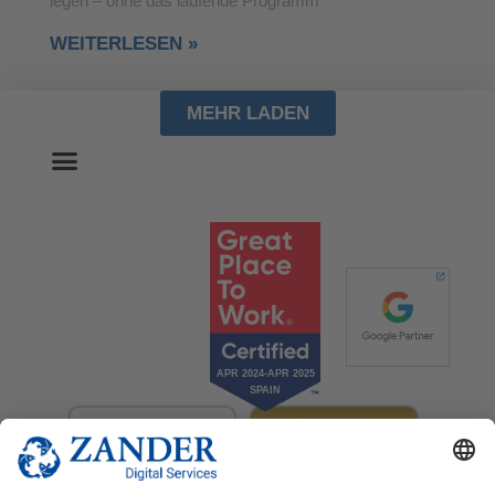
legen – ohne das laufende Programm
WEITERLESEN »
MEHR LADEN