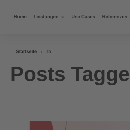
Home
Leistungen
Use Cases
Referenzen
Startseite
»
3D
Posts Tagge