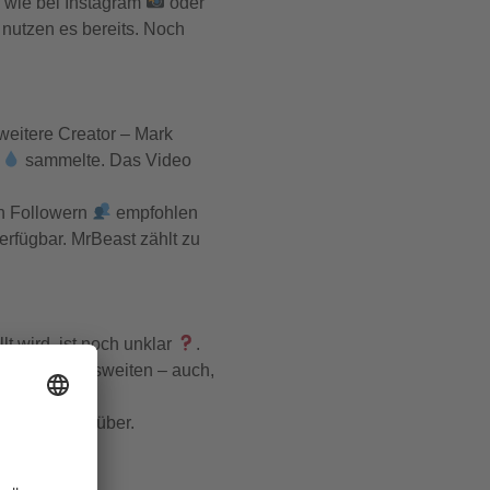
 wie bei Instagram
oder
 nutzen es bereits. Noch
weitere Creator – Mark
r
sammelte. Das Video
en Followern
empfohlen
erfügbar. MrBeast zählt zu
t wird, ist noch unklar
.
doch bald ausweiten – auch,
and Samir darüber.