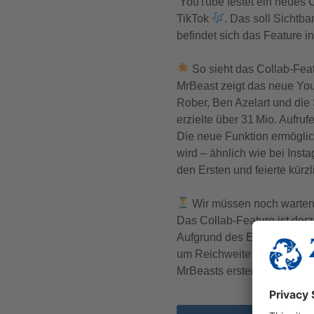
YouTube testet ein neues C
TikTok
. Das soll Sichtba
befindet sich das Feature i
So sieht das Collab-Feat
MrBeast zeigt das neue YouT
Rober, Ben Azelart und die
erzielte über 31 Mio. Aufruf
Die neue Funktion ermöglic
wird – ähnlich wie bei Inst
den Ersten und feierte kürz
Wir müssen noch warte
Das Collab-Feature ist derze
Aufgrund des Erfolgs auf P
um Reichweite
und Mone
MrBeasts erster Collab-Post