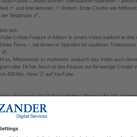
ollab-Future: Creator können Videopartner markieren – ähnlich
rkeit
und Interaktionen
fördern. Erste Creator wie MrBeast
n der Testphase
.
ure aus:
ube-Collab-Feature in Aktion: In einem Video markiert er drei 
 Stoke Twins –, mit denen er Spenden für sauberes Trinkwasse
e
.
ht es, Mitwirkende zu markieren, wodurch das Video auch der
agram oder TikTok. Noch ist das Feature nur für wenige Creator v
lich 400 Mio. Abos
auf YouTube.
n
it nur für wenige YouTuber verfügbar. Wann es für alle ausgeroll
lattformen wie Instagram und TikTok dürfte YouTube den Test je
tarisierung
zu steigern.
 sorgt bereits für Aufsehen
, unter anderem berichten Colin 