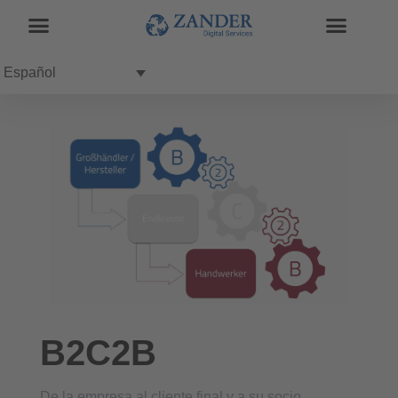
Español
B2C2B
De la empresa al cliente final y a su socio