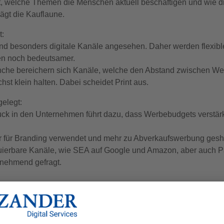
rt, welche Themen die Menschen aktuell beschäftigen und wie di
ägt die Kauflaune.
t:
nd besonders digitale Kanäle angesehen. Daher werden flexibl
en noch bedeutsamer.
che bereichern sich Kanäle, welche den Abstand zwischen We
hst klein halten. Dabei scheidet Print aus.
gelegt:
ck in den Unternehmen führt dazu, dass Werbebudgets verstärk
für Branding verwendet und mehr zu Abverkaufswerbung geshif
ierbare Kanäle, wie SEA auf Google und Amazon, aber auch Pai
nehmend gefragt.
llen in diesem Bereich mehr investieren, was an dem wachse
ekontakt und Kaufangebot liegt.
sse ist zu verzeichnen, obwohl es erst der Anfang der Entwicklu