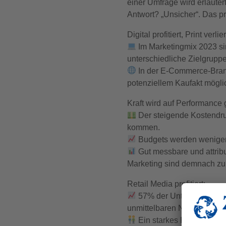
einer Umfrage wird erläute
Antwort? „Unsicher“. Das pr
Digital profitiert, Print verlier
Im Marketingmix 2023 si
unterschiedliche Zielgrupp
In der E-Commerce-Bran
potenziellem Kaufakt möglic
Kraft wird auf Performance 
Der steigende Kostendru
kommen.
Budgets werden weniger 
Gut messbare und attribu
Marketing sind demnach zu
Retail Media profitiert:
57% der Unternehmen wo
unmittelbaren Nähe zu Werb
Ein starkes Kundenintere