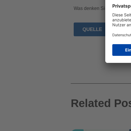
Was denken Sie wo weitere
QUELLE
Related Po