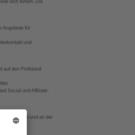
ese sich fühlen. Die
e Angebote für
rbekontakt und
t auf den Prüfstand
tet.
d Social und Affiliate-
nden Angebot und an der
ng ist.