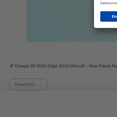
Google I/O 2025 Zeigt: KI Ist Überall – Aber Kaum N
Read More