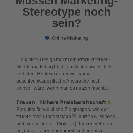
Müssen Marketing-
Stereotype noch
sein?
Online Marketing
Ein pinkes Design macht ein Produkt teurer?
Gendermarketing bleibt umstritten und ist teils
verboten. Heute erklären wir, wann
geschlechtsspezifische Ansprache noch
sinnvoll wäre, wenn man es nutzen möchte.
𝗙𝗿𝗮𝘂𝗲𝗻 = 𝗛ö𝗵𝗲𝗿𝗲 𝗣𝗿𝗲𝗶𝘀𝗯𝗲𝗿𝗲𝗶𝘁𝘀𝗰𝗵𝗮𝗳𝘁
Produkte für weibliche Zielgruppen, wie der
teurere rosa Einhornstaub
, nutzen Klischees
und sind oft teurer (Pink Tax). Firmen nehmen
an, dass Frauen eher bereit sind, mehr zu