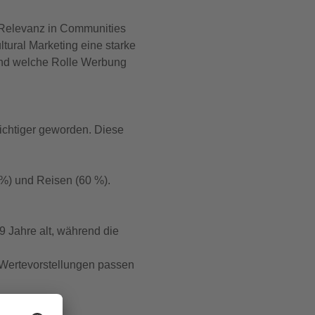
e Relevanz in Communities
tural Marketing eine starke
und welche Rolle Werbung
ichtiger geworden. Diese
 %) und Reisen (60 %).
9 Jahre alt, während die
 Wertevorstellungen passen
menten.