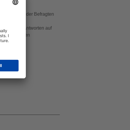
ieren. 76 % der Befragten
ie häufiger.
ie direkte Antworten auf
 entsprechenden