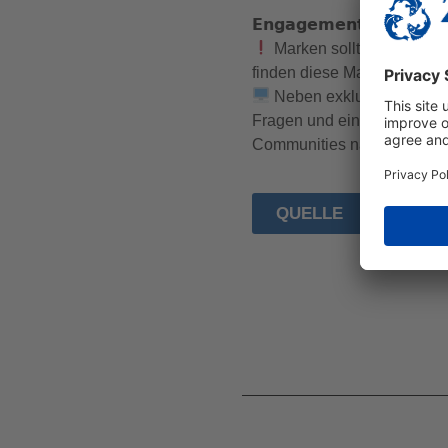
𝗘𝗻𝗴𝗮𝗴𝗲𝗺𝗲𝗻𝘁 𝘂𝗻𝗱 𝗦𝘆𝗺𝗽
Marken sollten sich dur
finden diese Marken sympat
Neben exklusiven Angebo
Fragen und einzigartige Ak
Communities nachhaltig ste
QUELLE