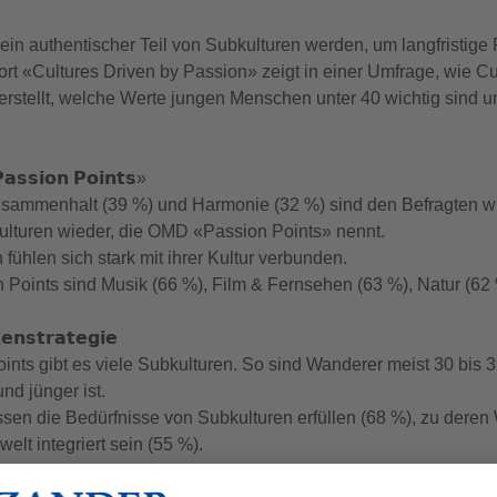
in authentischer Teil von Subkulturen werden, um langfristig
 «Cultures Driven by Passion» zeigt in einer Umfrage, wie Cul
rstellt, welche Werte jungen Menschen unter 40 wichtig sind 
𝗮𝘀𝘀𝗶𝗼𝗻 𝗣𝗼𝗶𝗻𝘁𝘀»
sammenhalt (39 %) und Harmonie (32 %) sind den Befragten w
Kulturen wieder, die OMD «Passion Points» nennt.
fühlen sich stark mit ihrer Kultur verbunden.
 Points sind Musik (66 %), Film & Fernsehen (63 %), Natur (62
𝗲𝗻𝘀𝘁𝗿𝗮𝘁𝗲𝗴𝗶𝗲
ints gibt es viele Subkulturen. So sind Wanderer meist 30 bis 3
nd jünger ist.
sen die Bedürfnisse von Subkulturen erfüllen (68 %), zu deren
elt integriert sein (55 %).
ng dieser Werte ermöglicht eine tiefe Beziehung zu den Konsu