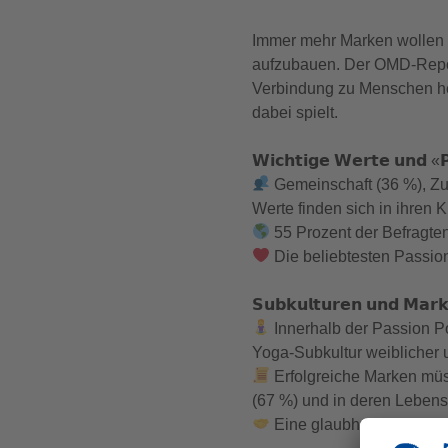
Immer mehr Marken wollen e
aufzubauen. Der OMD-Report
Verbindung zu Menschen he
dabei spielt.
𝗪𝗶𝗰𝗵𝘁𝗶𝗴𝗲 𝗪𝗲𝗿𝘁𝗲 𝘂𝗻𝗱 «𝗣
Gemeinschaft (36 %), Zu
Werte finden sich in ihren 
55 Prozent der Befragten 
Die beliebtesten Passion
𝗦𝘂𝗯𝗸𝘂𝗹𝘁𝘂𝗿𝗲𝗻 𝘂𝗻𝗱 𝗠𝗮𝗿𝗸
Innerhalb der Passion Po
Yoga-Subkultur weiblicher u
Erfolgreiche Marken müs
(67 %) und in deren Lebensw
Eine glaubhafte Vertretu