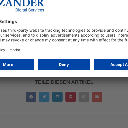
𝗮𝘁𝗵𝗶𝗲
ch Sponsorings oder Werbepartnerschaften in Subkulturen engag
hischer, 71 % fühlen sich ihnen verbundener und 69 % kaufen s
ten schätzen Menschen den persönlichen Kontakt zur Marke, w
tionen. Wer diese Erwartungen erfüllt, kann seine Relevanz in
igern!
TEILE DIESEN ARTIKEL