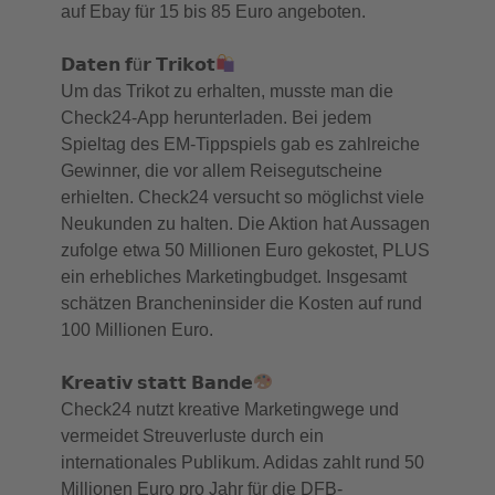
auf Ebay für 15 bis 85 Euro angeboten.
𝗗𝗮𝘁𝗲𝗻 𝗳ü𝗿 𝗧𝗿𝗶𝗸𝗼𝘁
Um das Trikot zu erhalten, musste man die
Check24-App herunterladen. Bei jedem
Spieltag des EM-Tippspiels gab es zahlreiche
Gewinner, die vor allem Reisegutscheine
erhielten. Check24 versucht so möglichst viele
Neukunden zu halten. Die Aktion hat Aussagen
zufolge etwa 50 Millionen Euro gekostet, PLUS
ein erhebliches Marketingbudget. Insgesamt
schätzen Brancheninsider die Kosten auf rund
100 Millionen Euro.
𝗞𝗿𝗲𝗮𝘁𝗶𝘃 𝘀𝘁𝗮𝘁𝘁 𝗕𝗮𝗻𝗱𝗲
Check24 nutzt kreative Marketingwege und
vermeidet Streuverluste durch ein
internationales Publikum. Adidas zahlt rund 50
Millionen Euro pro Jahr für die DFB-