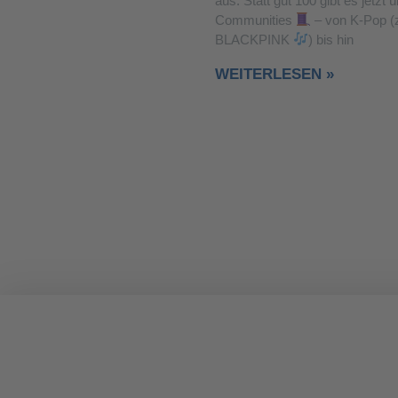
aus: Statt gut 100 gibt es jetzt 
Communities
– von K-Pop (z
BLACKPINK
) bis hin
WEITERLESEN »