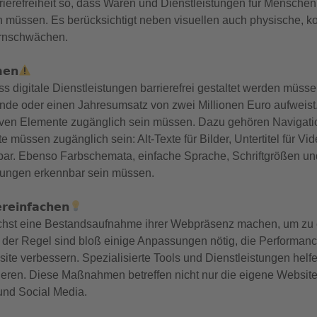
rierefreiheit so, dass Waren und Dienstleistungen für Menschen
n müssen. Es berücksichtigt neben visuellen auch physische, ko
rnschwächen.
𝗺𝗲𝗻
ss digitale Dienstleistungen barrierefrei gestaltet werden mü
nde oder einen Jahresumsatz von zwei Millionen Euro aufweist. 
ktiven Elemente zugänglich sein müssen. Dazu gehören Navigat
e müssen zugänglich sein: Alt-Texte für Bilder, Untertitel für Vi
tbar. Ebenso Farbschemata, einfache Sprache, Schriftgrößen und
ungen erkennbar sein müssen.
𝗲𝗶𝗻𝗳𝗮𝗰𝗵𝗲𝗻
ächst eine Bestandsaufnahme ihrer Webpräsenz machen, um zu e
er Regel sind bloß einige Anpassungen nötig, die Performance 
te verbessern. Spezialisierte Tools und Dienstleistungen helfe
zieren. Diese Maßnahmen betreffen nicht nur die eigene Websit
nd Social Media.