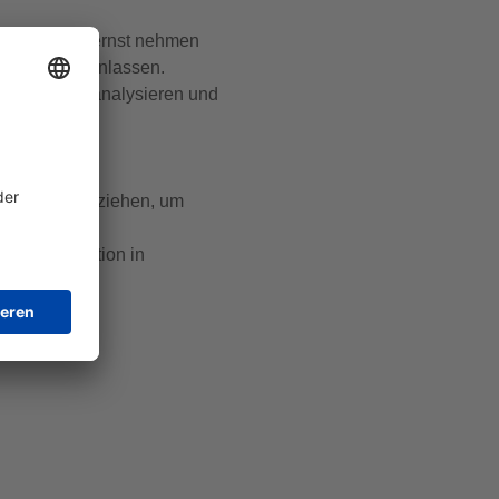
eiheit nicht ernst nehmen
ervices veranlassen.
ßnahmen zu analysieren und
zess einzubeziehen, um
.
 Die Investition in