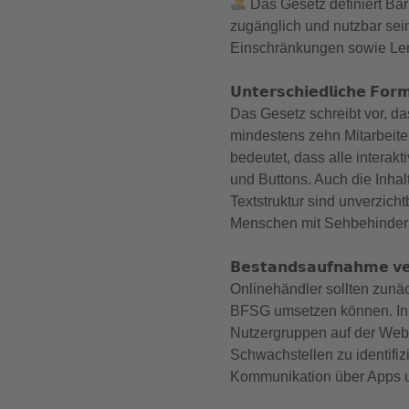
Das Gesetz definiert Bar
zugänglich und nutzbar sei
Einschränkungen sowie Le
𝗨𝗻𝘁𝗲𝗿𝘀𝗰𝗵𝗶𝗲𝗱𝗹𝗶𝗰𝗵𝗲 𝗙𝗼𝗿
Das Gesetz schreibt vor, da
mindestens zehn Mitarbeite
bedeutet, dass alle intera
und Buttons. Auch die Inhalt
Textstruktur sind unverzich
Menschen mit Sehbehinder
𝗕𝗲𝘀𝘁𝗮𝗻𝗱𝘀𝗮𝘂𝗳𝗻𝗮𝗵𝗺𝗲 𝘃𝗲
Onlinehändler sollten zun
BFSG umsetzen können. In d
Nutzergruppen auf der Websi
Schwachstellen zu identifi
Kommunikation über Apps u