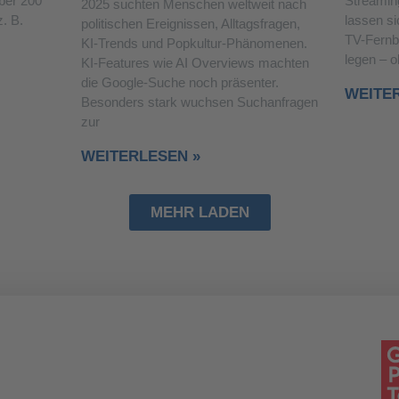
über 200
Streamin
2025 suchten Menschen weltweit nach
. B.
lassen si
politischen Ereignissen, Alltagsfragen,
TV-Fernb
KI-Trends und Popkultur-Phänomenen.
legen – 
KI-Features wie AI Overviews machten
die Google-Suche noch präsenter.
WEITE
Besonders stark wuchsen Suchanfragen
zur
WEITERLESEN »
MEHR LADEN