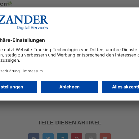
𝗲𝗻
von bis zu 100.000 Euro vor, wenn Unternehmen die Barrierefr
behörden können in Extremfällen sogar die Einstellung eines S
ungswelle zu entgehen, lohnt es sich also sich frühzeitig Ma
𝘂𝗿 𝗣𝗳𝗹𝗶𝗰𝗵𝘁☝️
in, Menschen mit Behinderungen direkt in den Entwicklungspro
 erhalten und die Wirksamkeit der Maßnahmen zu gewährleisten
r u.a. zur Inklusion beitragen und ihre Kundenbasis erweitern.
somit rechtlich als auch unternehmerisch.
TEILE DIESEN ARTIKEL