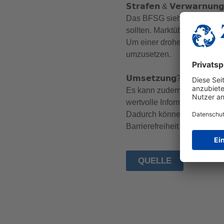
𝗦𝘁𝗿𝗮𝗳𝗲𝗻 & 𝗩𝗲𝗿𝘄𝗮𝗿𝗻𝘂𝗻
Das BFSG sieht Sanktionen 
sollten. Marktüberwachungs
Um einer drohenden Abmahn
umzusetzen.
𝗨𝗺𝘀𝗲𝘁𝘇𝘂𝗻𝗴? 𝗠𝗲𝗵𝗿 𝗮𝗹𝘀 𝗻
Es kann zudem sinnvoll se
wertvolle Informationen zu
Dadurch können Onlinehändle
Barrierefreiheit lohnt sich 
QUELLE