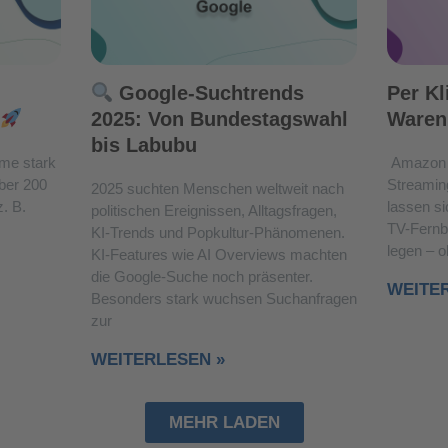
Google-Suchtrends
Per Kl
2025: Von Bundestagswahl
Waren
bis Labubu
me stark
Amazon 
über 200
Streamin
2025 suchten Menschen weltweit nach
. B.
lassen si
politischen Ereignissen, Alltagsfragen,
TV-Fernb
KI-Trends und Popkultur-Phänomenen.
legen – 
KI-Features wie AI Overviews machten
die Google-Suche noch präsenter.
WEITE
Besonders stark wuchsen Suchanfragen
zur
WEITERLESEN »
MEHR LADEN