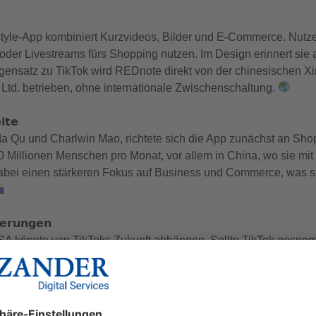
style-App kombiniert Kurzvideos, Bilder und E-Commerce. Nutz
oder Livestreams fürs Shopping nutzen. Im Design erinnert sie
egensatz zu TikTok wird REDnote direkt von der chinesischen Xi
Ltd. betrieben, ohne internationale Zwischenschaltung.
𝗶𝘁𝗲
a Qu und Charlwin Mao, richtete sich die App zunächst an Sh
00 Millionen Menschen pro Monat, vor allem in China, wo sie mi
dabei einen stärkeren Fokus auf Business und Commerce, was si
𝗲𝗿𝘂𝗻𝗴𝗲𝗻
SA könnte von TikToks Zukunft abhängen. Sollte TikTok gesper
nen – zumindest kurzfristig. Doch die App könnte ebenfalls ins
China stammt.
ich als Marktführer ablösen kann, bleibt abzuwarten.