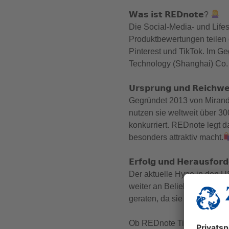
𝗪𝗮𝘀 𝗶𝘀𝘁 𝗥𝗘𝗗𝗻𝗼𝘁𝗲?
Die Social-Media- und Life
Produktbewertungen teilen 
Pinterest und TikTok. Im G
Technology (Shanghai) Co. 
𝗨𝗿𝘀𝗽𝗿𝘂𝗻𝗴 𝘂𝗻𝗱 𝗥𝗲𝗶𝗰𝗵𝘄𝗲
Gegründet 2013 von Mirand
nutzen sie weltweit über 3
konkurriert. REDnote legt 
besonders attraktiv macht.
𝗘𝗿𝗳𝗼𝗹𝗴 𝘂𝗻𝗱 𝗛𝗲𝗿𝗮𝘂𝘀𝗳𝗼𝗿
Der aktuelle Hype in den U
weiter an Beliebtheit gewin
geraten, da sie direkt aus 
Ob REDnote TikTok tatsächl