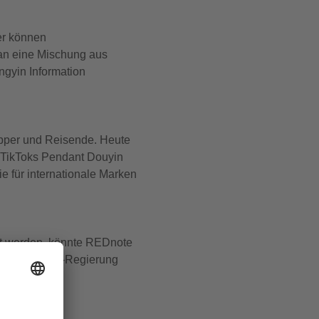
er können
 an eine Mischung aus
ngyin Information
opper und Reisende. Heute
t TikToks Pendant Douyin
e für internationale Marken
rt werden, könnte REDnote
 Visier der US-Regierung