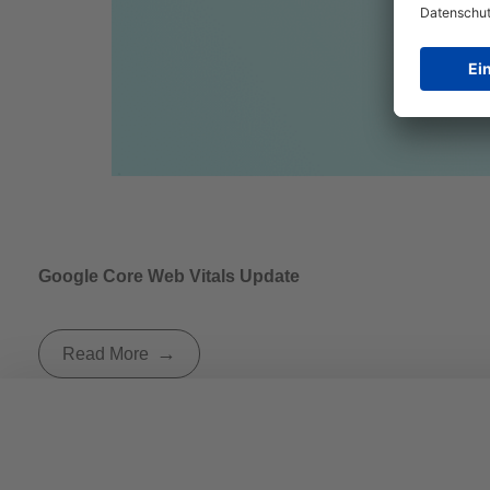
Google Core Web Vitals Update
Read More