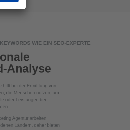
KEYWORDS WIE EIN SEO-EXPERTE
ionale
-Analyse
hilft bei der Ermittlung von
en, die Menschen nutzen, um
te oder Leistungen bei
den.
keting Agentur arbeiten
edenen Ländern, daher bieten