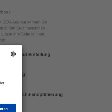
chen?
r SEO-Agentur können Sie
ung in den Suchmaschinen
 Nutzer Ihre Seite leichter.
rch:
imierung und Erstellung
Optimierung
er Suchmaschinenoptimierung