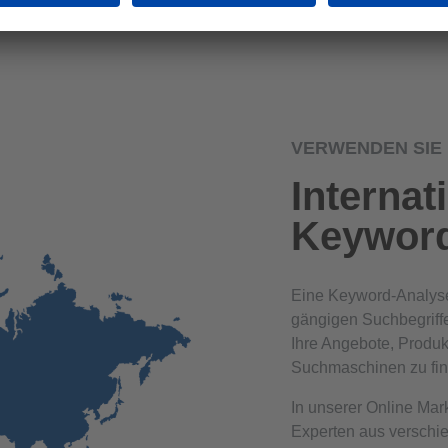
VERWENDEN SIE 
Internat
Keyword
Eine Keyword-Analyse 
gängigen Suchbegriff
Ihre Angebote, Produk
Suchmaschinen zu fin
In unserer Online Mar
Experten aus verschi