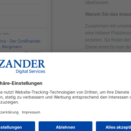
überlassen.
Warum Sie das brau
Zusammen mit unsere
eine höhere Platzier
erzielen. So findet der
Diese erreicht man du
Content Opt
Technische 
Analyse Ihr