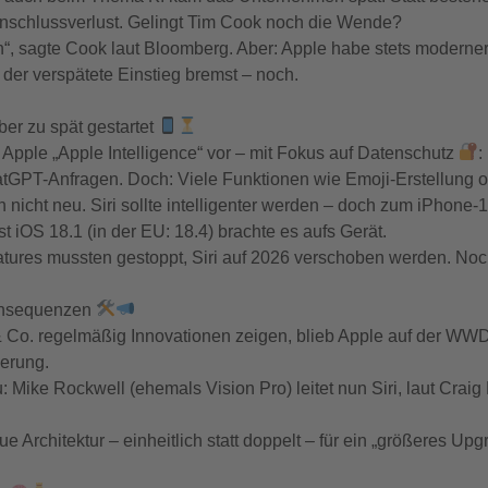
Anschlussverlust. Gelingt Tim Cook noch die Wende?
n“, sagte Cook laut Bloomberg. Aber: Apple habe stets moderner
h der verspätete Einstieg bremst – noch.
ber zu spät gestartet
Apple „Apple Intelligence“ vor – mit Fokus auf Datenschutz
:
atGPT-Anfragen. Doch: Viele Funktionen wie Emoji-Erstellung o
cht neu. Siri sollte intelligenter werden – doch zum iPhone-1
st iOS 18.1 (in der EU: 18.4) brachte es aufs Gerät.
atures mussten gestoppt, Siri auf 2026 verschoben werden. Noc
Konsequenzen
Co. regelmäßig Innovationen zeigen, blieb Apple auf der WW
erung.
: Mike Rockwell (ehemals Vision Pro) leitet nun Siri, laut Cra
eue Architektur – einheitlich statt doppelt – für ein „größeres Up