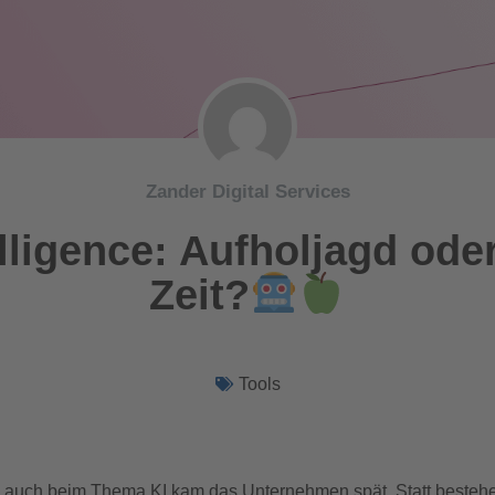
Zander Digital Services
lligence: Aufholjagd ode
Zeit?
Tools
 – auch beim Thema KI kam das Unternehmen spät. Statt besteh