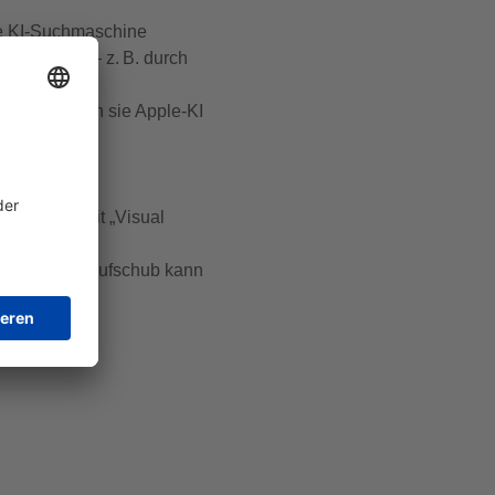
die KI-Suchmaschine
 Kontrolle – z. B. durch
ork“ können sie Apple-KI
h.
irm-Scan mit „Visual
nen weiteren Aufschub kann