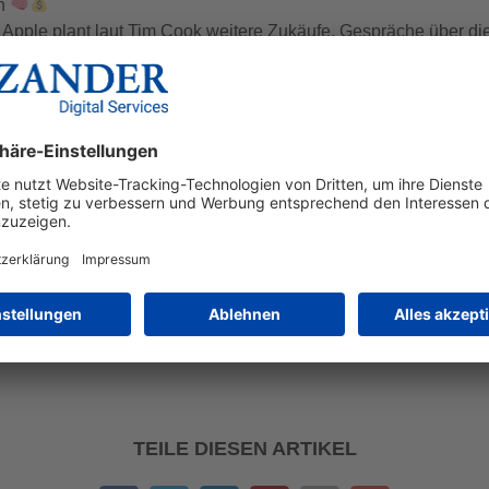
en
hr: Apple plant laut Tim Cook weitere Zukäufe. Gespräche über 
m Juni 2025. Ziel: Weniger Abhängigkeit von OpenAI, mehr eigene
“.
mehr Möglichkeiten: Mit dem neuen „Foundation Model Framew
e Apps einbauen. Ob das reicht, um Nutzer zu überzeugen? Fraglic
e Features: Live-Übersetzungen in Facetime
und Bildsch
ber nichts Neues.
ng auf Siri 2026. Nach Rückschlägen soll sie endlich liefern. Ei
elleicht behält Tim Cook ja recht: Später dran – aber besser.
TEILE DIESEN ARTIKEL