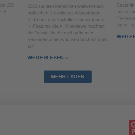
über 200
Streamin
2025 suchten Menschen weltweit nach
. B.
lassen si
politischen Ereignissen, Alltagsfragen,
TV-Fernb
KI-Trends und Popkultur-Phänomenen.
legen – 
KI-Features wie AI Overviews machten
die Google-Suche noch präsenter.
WEITE
Besonders stark wuchsen Suchanfragen
zur
WEITERLESEN »
MEHR LADEN