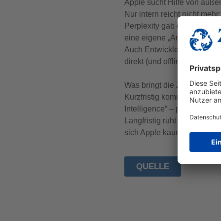
Apple sucht Hilfe von auß
Nur intern reicht nicht me
Perplexity gab es bereits i
eine eigene „Answer Engine
Auch Entwickler bekommen 
direkt (und offline) in ihr
Was bringt die Zukunft?
Kurzfristig kommen kleiner
Intelligence“ – praktisch, a
Langfristig ruht die Hoffnu
sich Apple kaum leisten. Vi
QUELLE